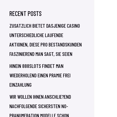
RECENT POSTS
ZUSATZLICH BIETET DASJENIGE CASINO
UNTERSCHIEDLICHE LAUFENDE
AKTIONEN, DIESE PRO BESTANDSKUNDEN
FASZINIEREND MAN SAGT, SIE SEIEN
HINEIN 888SLOTS FINDET MAN
WIEDERHOLEND EINEN PRAMIE FREI
EINZAHLUNG
WIR WOLLEN IHNEN ANSCHLIE?END
NACHFOLGENDE SICHERSTEN NO-
PRANUMERATION MODELLE SCHON