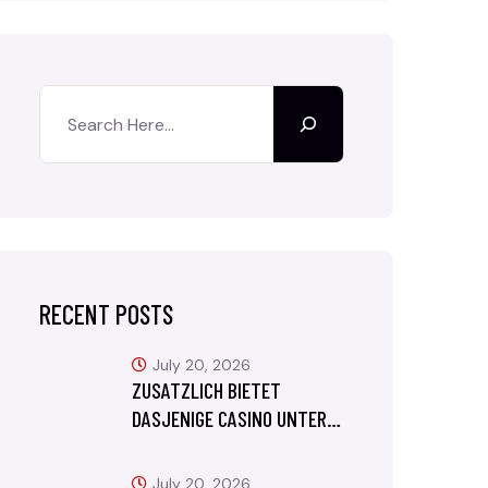
RECENT POSTS
July 20, 2026
ZUSATZLICH BIETET
DASJENIGE CASINO UNTER…
July 20, 2026